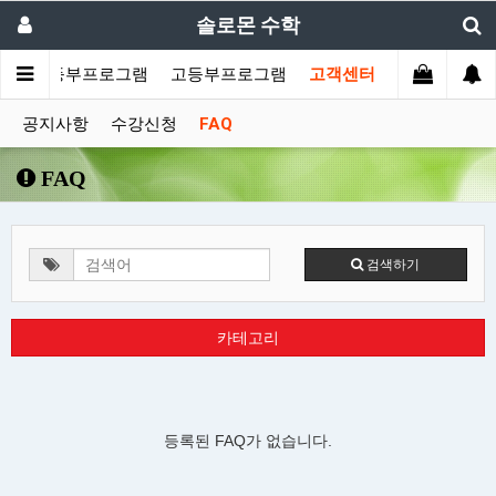
솔로몬 수학
료
중등부프로그램
고등부프로그램
고객센터
공지사항
수강신청
FAQ
FAQ
검색하기
카테고리
등록된 FAQ가 없습니다.