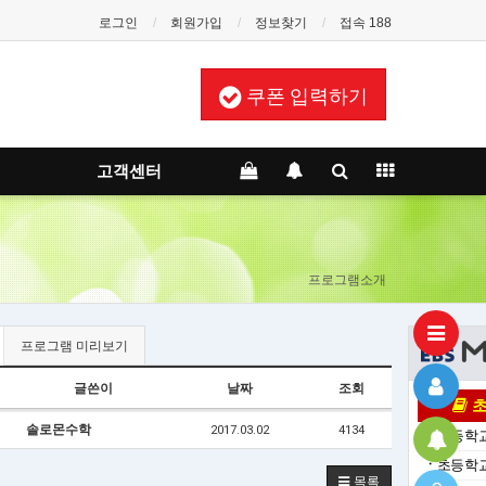
로그인
회원가입
정보찾기
접속 188
쿠폰 입력하기
고객센터
프로그램소개
프로그램 미리보기
글쓴이
날짜
조회
초
솔로몬수학
2017.03.02
4134
ㆍ
초등학교
ㆍ
초등학교
목록