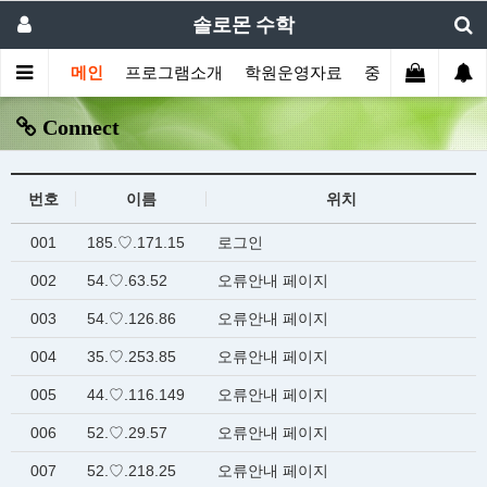
솔로몬 수학
메인
프로그램소개
학원운영자료
중등부프로그램
Connect
번호
이름
위치
001
185.♡.171.15
로그인
002
54.♡.63.52
오류안내 페이지
003
54.♡.126.86
오류안내 페이지
004
35.♡.253.85
오류안내 페이지
005
44.♡.116.149
오류안내 페이지
006
52.♡.29.57
오류안내 페이지
007
52.♡.218.25
오류안내 페이지