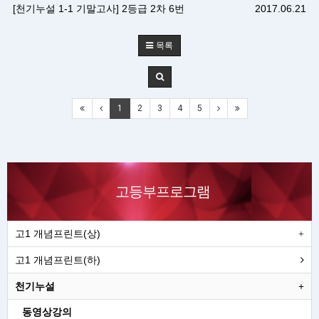
[천기누설 1-1 기말고사] 2등급 2차 6번
2017.06.21
목록
1
2
3
4
5
고등부프로그램
고1 개념프린트(상)
고1 개념프린트(하)
천기누설
동영상강의