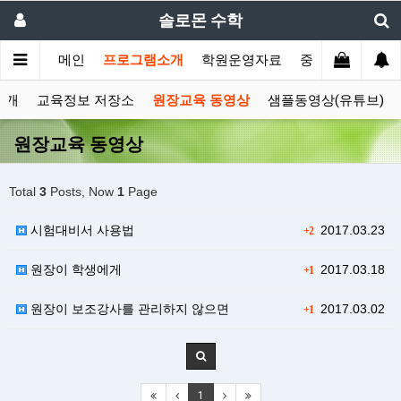
솔로몬 수학
메인
프로그램소개
학원운영자료
중등부프로그램
소개
교육정보 저장소
원장교육 동영상
샘플동영상(유튜브)
원장교육 동영상
Total
3
Posts, Now
1
Page
시험대비서 사용법
2017.03.23
+2
원장이 학생에게
2017.03.18
+1
원장이 보조강사를 관리하지 않으면
2017.03.02
+1
1