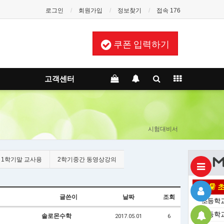
로그인
회원가입
정보찾기
접속 176
쿠폰 입력하기
고객센터
시험대비서
1학기말 교사용
2학기중간 동영상강의
초
글쓴이
날짜
조회
ㆍ
초등학교
ㆍ
초등학교
솔로몬수학
2017.05.01
6