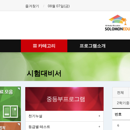
즐겨찾기
08월 07일(금)
카테고리
프로그램소개
시험대비서
전체
중등부프로그램
2학기중
번호
천기누설
6
등급별 테스트