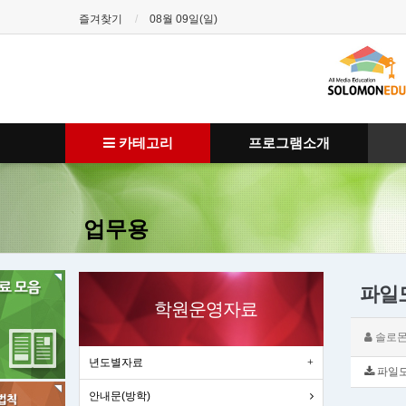
즐겨찾기
08월 09일(일)
카테고리
프로그램소개
업무용
파일
학원운영자료
솔로
년도별자료
파일모
안내문(방학)