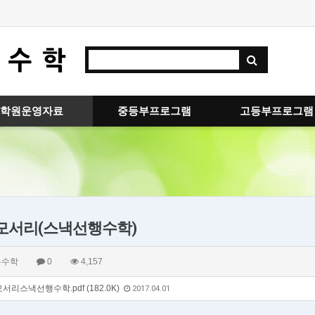
학원운영자료
중등부프로그램
고등부프로그램
모서리(스낵선행수학)
몬수학
0
4,157
서리스낵선행수학.pdf (182.0K)
2017.04.01