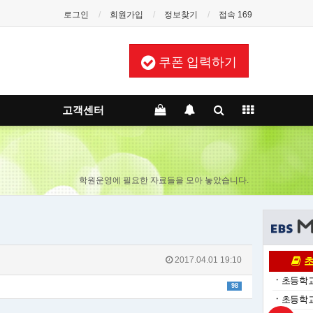
로그인
회원가입
정보찾기
접속 169
쿠폰 입력하기
고객센터
학원운영에 필요한 자료들을 모아 놓았습니다.
2017.04.01 19:10
초
ㆍ
초등학교
98
ㆍ
초등학교