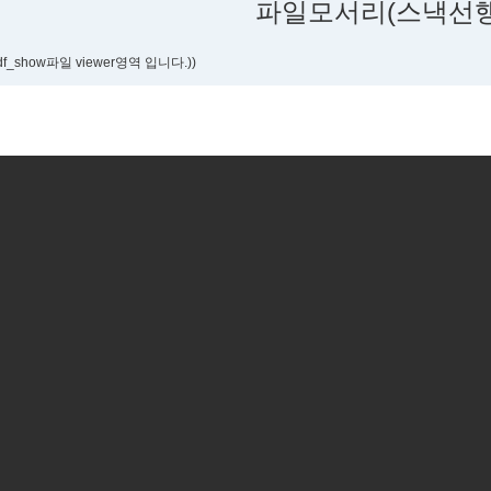
파일모서리(스낵선행
df_show파일 viewer영역 입니다.))