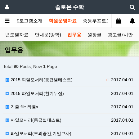
솔로몬 수학
메인
프로그램소개
학원운영자료
중등부프로그램
고등부
년도별자료
안내문(방학)
업무용
원장글
광고글/시안
업무용
Total
90
Posts, Now
1
Page
2015 파일모서리(등급별테스트)
2017.04.01
+1
2015 파일모서리(천기누설)
2017.04.01
기출 file 라벨x
2017.04.01
파일모서리(등급별테스트)
2017.04.01
파일모서리(모의중간,기말고사)
2017.04.01