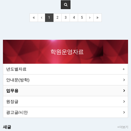
1
2
3
4
5
학원운영자료
년도별자료
안내문(방학)
업무용
원장글
광고글/시안
새글
+ 더보기