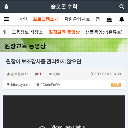
솔로몬 수학
메인
프로그램소개
학원운영자료
중등부프로그램
소개
교육정보 저장소
원장교육 동영상
샘플동영상(유튜브)
원장교육 동영상
원장이 보조강사를 관리하지 않으면
솔로몬수학
1
3,041
2017.03.02 14:30
https://youtu.be/HU9Ca9cEnOM
1,540