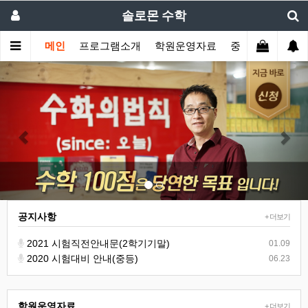
솔로몬 수학
메인
프로그램소개
학원운영자료
중등부프로그램
Previous
Nex
공지사항
+ 더보기
2021 시험직전안내문(2학기기말)
01.09
2020 시험대비 안내(중등)
06.23
학원운영자료
+ 더보기