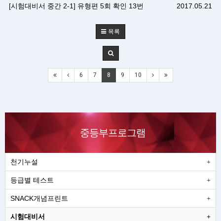
[시험대비서 중간 2-1] 유형편 5회 확인 13번
2017.05.21
목록
6
7
8
9
10
중등부프로그램
천기누설
등급별 테스트
SNACK개념프린트
시험대비서