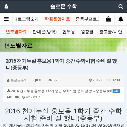
솔로몬 수학
메인
프로그램소개
학원운영자료
중등부프로그램
고등부
년도별자료
안내문(방학)
업무용
원장글
광고글/시안
년도별자료
2016 천기누설 홍보용 1학기 중간 수학시험 준비 잘 했
니(중등부)
솔로몬수학
0
6,236
2017.03.31 16:38
2016 천기누설 홍보용 1학기 중간 수학시험 준비 잘 했니중등부.pdf
113
(481.8K)
2017.03.31
2016 천기누설 홍보용 1학기 중간 수학
시험 준비 잘 했니(중등부)
[이 게시물은 최고관리자님에 의해 2018-01-15 17:34:09 2016년자료